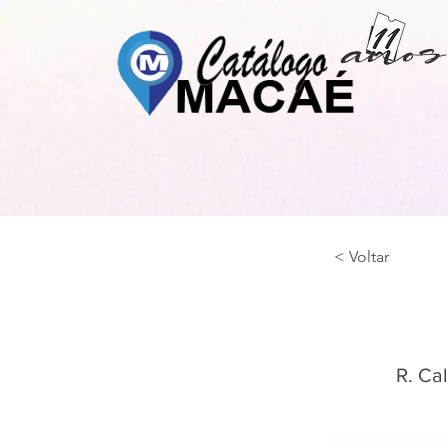
< Voltar
R. Ca