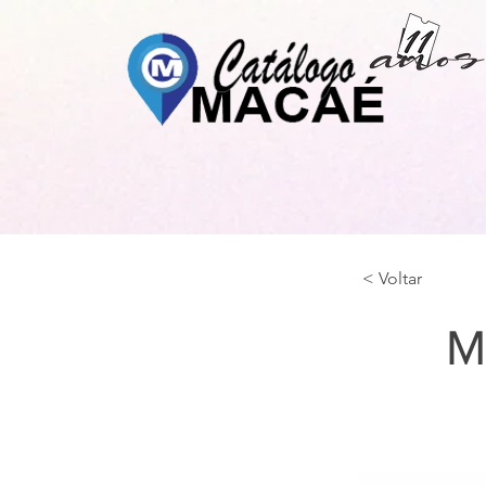
< Voltar
M