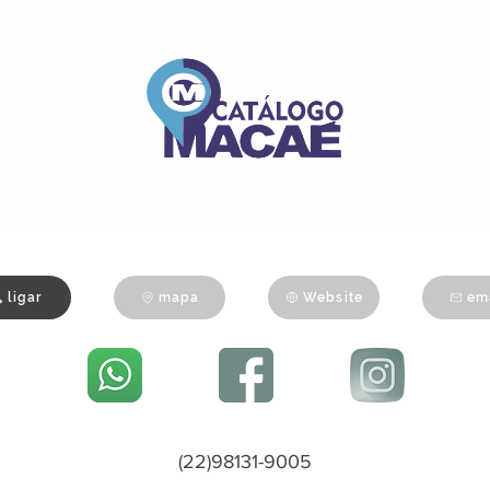
ligar
ligar
mapa
Website
em
(22)98131-9005