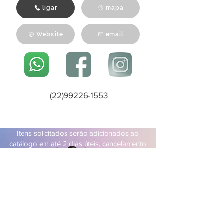
ligar
ligar
mapa
Website
email
(22)99226-1553
Itens solicitados serão adicionados ao
catálogo em até 2 dias úteis, cancelamento
pode ser feito a qualquer momento.
Gooplay - 50.058.611/0001-69