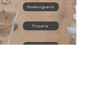
Hamburgueria
Pizzaria
Igrejas
Itens solicitados serão adicionados ao
catálogo em até 2 dias úteis, cancelamento
pode ser feito a qualquer momento.
Gooplay - 50.058.611/0001-69