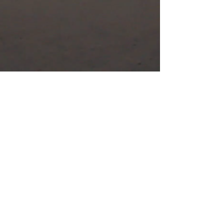
Itens solicitados serão adicionados ao
catálogo em até 2 dias úteis, cancelamento
pode ser feito a qualquer momento.
Gooplay - 50.058.611/0001-69