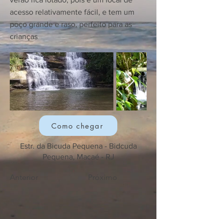
acesso relativamente fácil, e tem um
poço grande e raso, perfeito para as
crianças
Como chegar
Estr. da Bicuda Pequena - Bidcuda
Pequena, Macaé - RJ
Anterior
Próximo